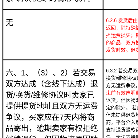
6.2.6 发
无
返回，除特殊
担运费损失；
的商品，双方
发货时效。退
6.3.2 若交
六、1、（3）、2）若交易
换货/维修协
双方达成（含线下达成）退
方无运费争议
束前有效声明
货/换货/维修协议时卖家已
退货，但因物
提供提货地址且双方无运费
定的除外。 若
但未提供退货
争议，买家应在7天内将商
商，平台介入
品寄出，逾期卖家有权拒绝
支持退货退款
任，无法支持