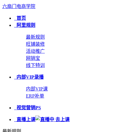
六扇门电商学院
首页
阿里规则
最新规则
旺铺装修
活动推广
网销宝
线下特训
内部VIP录播
内部VIP课
ERP补单
视觉营销PS
直播上课
最新规则