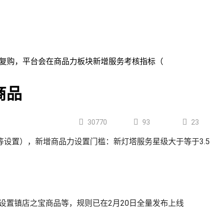
多成交和复购，平台会在商品力板块新增服务考核指标（
商品



30770
93
23
设置），新增商品力设置门槛：新灯塔服务星级大于等于3.5
设置镇店之宝商品等，规则已在2月20日全量发布上线