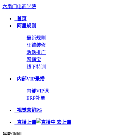
六扇门电商学院
首页
阿里规则
最新规则
旺铺装修
活动推广
网销宝
线下特训
内部VIP录播
内部VIP课
ERP补单
视觉营销PS
直播上课
最新规则