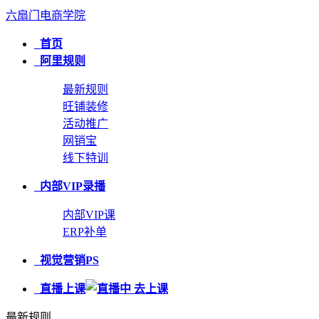
六扇门电商学院
首页
阿里规则
最新规则
旺铺装修
活动推广
网销宝
线下特训
内部VIP录播
内部VIP课
ERP补单
视觉营销PS
直播上课
最新规则