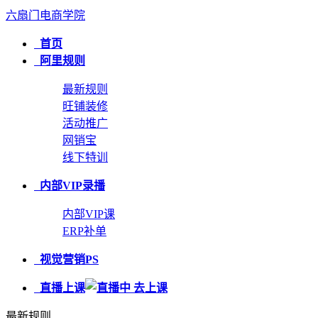
六扇门电商学院
首页
阿里规则
最新规则
旺铺装修
活动推广
网销宝
线下特训
内部VIP录播
内部VIP课
ERP补单
视觉营销PS
直播上课
最新规则