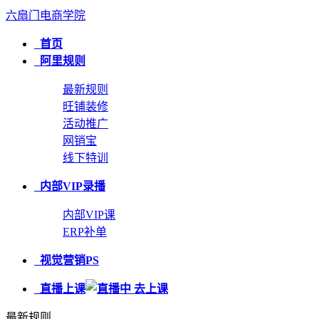
六扇门电商学院
首页
阿里规则
最新规则
旺铺装修
活动推广
网销宝
线下特训
内部VIP录播
内部VIP课
ERP补单
视觉营销PS
直播上课
最新规则