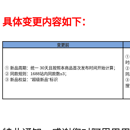
具体变更内容如下
：
变更前
①
时
① 新品周期：统一 30天且按照本商品首次发布时间开始计算；
②
② 同款规则：1688站内同款数≤3；
同
③ 新品权益：”超级新品“标识
③
搜