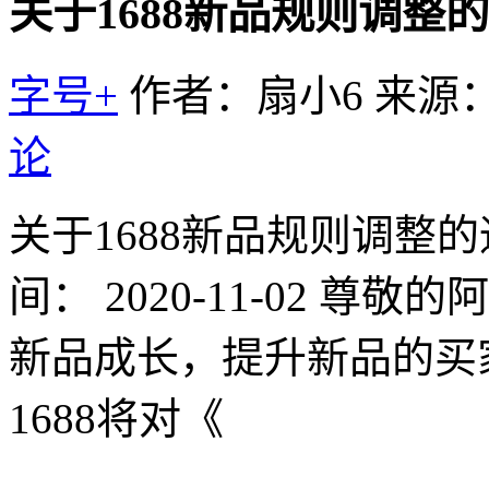
关于1688新品规则调整
字号+
作者：扇小6
来源
论
关于1688新品规则调整的
间： 2020-11-02 
新品成长，提升新品的买
1688将对《