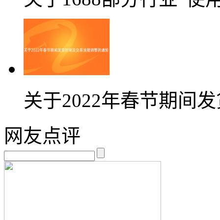
关于2022年春节期间
网友点评