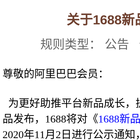
关于1688
规则类型：
公告
尊敬的阿里巴巴会员：
为更好助推平台新品成长，
品发布，1688将对《
1688新
2020年11月2日进行公示通知