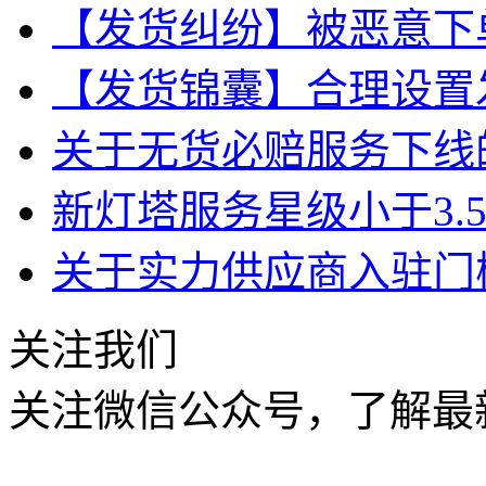
【发货纠纷】被恶意下
【发货锦囊】合理设置
关于无货必赔服务下线
新灯塔服务星级小于3.
关于实力供应商入驻门
关注我们
关注微信公众号，了解最