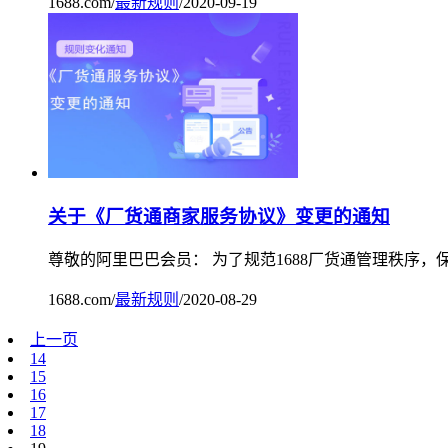
1688.com
/
最新规则
/
2020-09-19
关于《厂货通商家服务协议》变更的通知
尊敬的阿里巴巴会员： 为了规范1688厂货通管理秩序，
1688.com
/
最新规则
/
2020-08-29
上一页
14
15
16
17
18