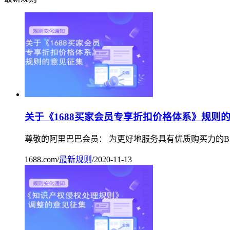
关于《1688买家会员专享折扣价格体系》规则
尊敬的阿里巴巴会员： 为更好地服务具有优质购买力的B
1688.com
/
最新规则
/
2020-11-13