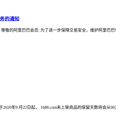
务的通知
 尊敬的阿里巴巴会员: 为了进一步保障交易安全，维护阿里巴
020年9 月22日起， 1688.com未上架商品的保留天数将会