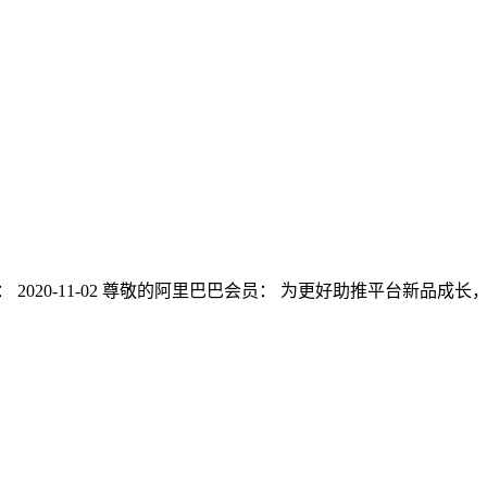
： 2020-11-02 尊敬的阿里巴巴会员： 为更好助推平台新品