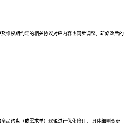
时涉及维权期约定的相关协议对应内容也同步调整。新修改后的
的商品询盘（或需求单）逻辑进行优化修订， 具体细则变更