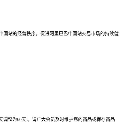
巴中国站的经营秩序，促进阿里巴巴中国站交易市场的持续健
从90天调整为60天 。请广大会员及时维护您的商品或保存商品