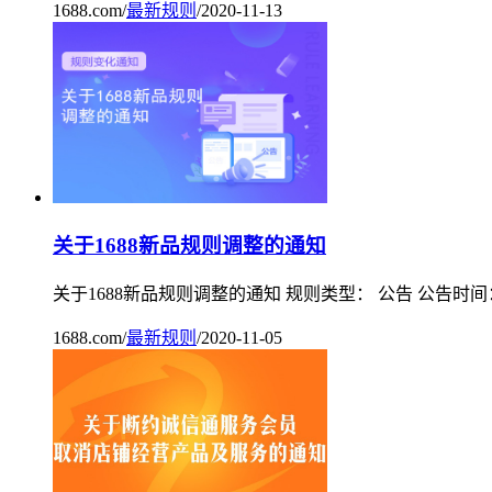
1688.com
/
最新规则
/
2020-11-13
关于1688新品规则调整的通知
关于1688新品规则调整的通知 规则类型： 公告 公告时间
1688.com
/
最新规则
/
2020-11-05