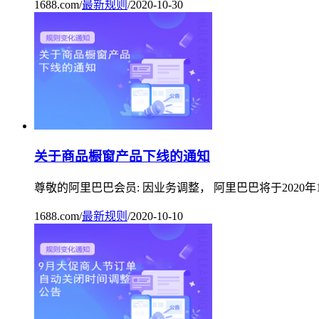
1688.com
/
最新规则
/
2020-10-30
关于商品橱窗产品下线的通知
尊敬的阿里巴巴会员: 因业务调整， 阿里巴巴将于202
1688.com
/
最新规则
/
2020-10-10