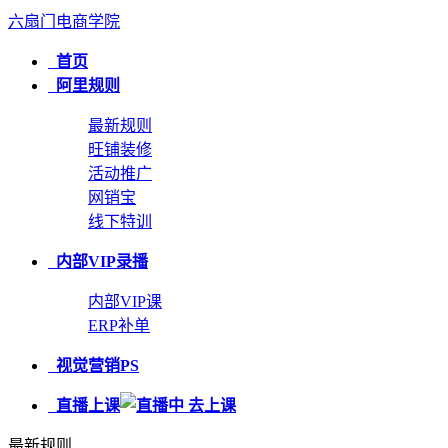
六扇门电商学院
首页
阿里规则
最新规则
旺铺装修
活动推广
网销宝
线下特训
内部VIP录播
内部VIP课
ERP补单
视觉营销PS
直播上课
最新规则