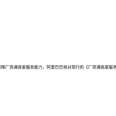
保障厂货通商家服务能力，阿里巴巴将对现行的《厂货通商家服务协