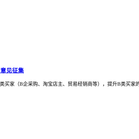
的意见征集
类买家（B企采购、淘宝店主、贸易经销商等），提升B类买家的平