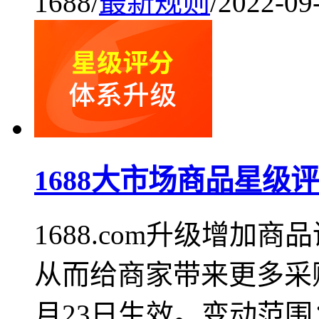
1688
/
最新规则
/
2022-09
1688大市场商品星级
1688.com升级增加
从而给商家带来更多采购
月23日生效。变动范围