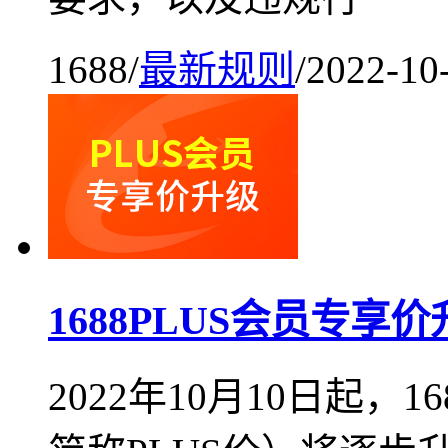
1688
/
最新规则
/
2022-10
1688PLUS会员专享
2022年10月10日起，