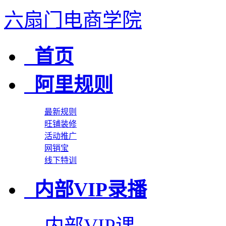
六扇门电商学院
首页
阿里规则
最新规则
旺铺装修
活动推广
网销宝
线下特训
内部VIP录播
内部VIP课