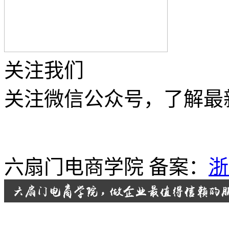
关注我们
关注微信公众号，了解最
六扇门电商学院 备案：
浙