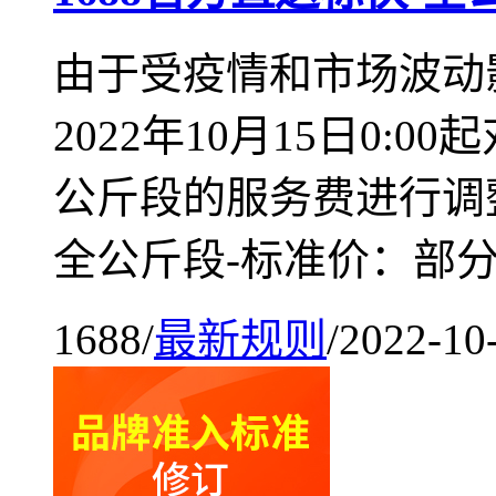
由于受疫情和市场波动
2022年10月15日0:
公斤段的服务费进行调
全公斤段-标准价：部
1688
/
最新规则
/
2022-10