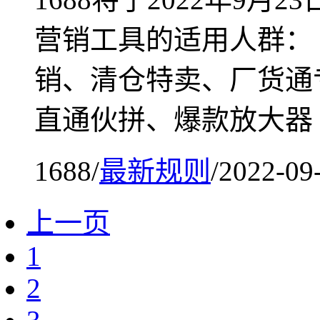
营销工具的适用人群：
销、清仓特卖、厂货通
直通伙拼、爆款放大器
1688
/
最新规则
/
2022-09
上一页
1
2