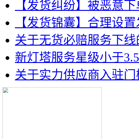
【发货纠纷】被恶意下
【发货锦囊】合理设置
关于无货必赔服务下线
新灯塔服务星级小于3.
关于实力供应商入驻门