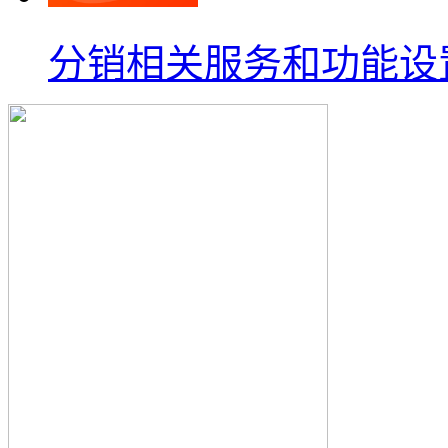
分销相关服务和功能设