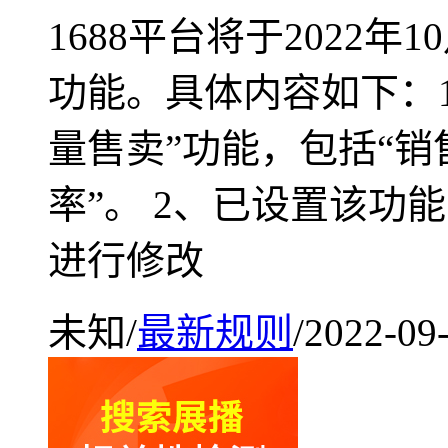
1688平台将于2022
功能。具体内容如下：
量售卖”功能，包括“销
率”。 2、已设置该功能
进行修改
未知
/
最新规则
/
2022-09