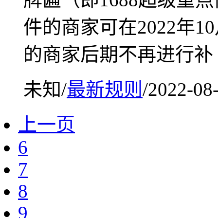
件的商家可在2022年
的商家后期不再进行补
未知
/
最新规则
/
2022-08
上一页
6
7
8
9