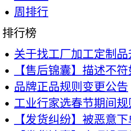
周排行
排行榜
关于找工厂加工定制品
【售后锦囊】描述不符
品牌正品规则变更公告
工业行家选春节期间规
【发货纠纷】被恶意下