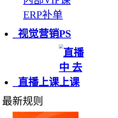
ERP补单
视觉营销PS
直播上课
最新规则