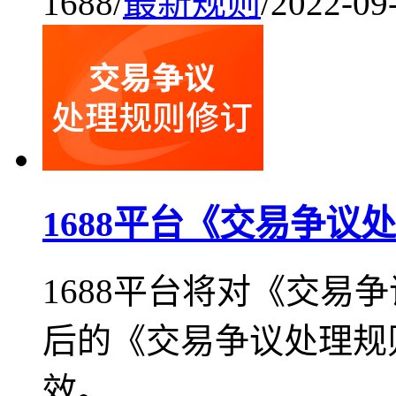
1688
/
最新规则
/
2022-09
1688平台《交易争议
1688平台将对《交易
后的《交易争议处理规则
效。