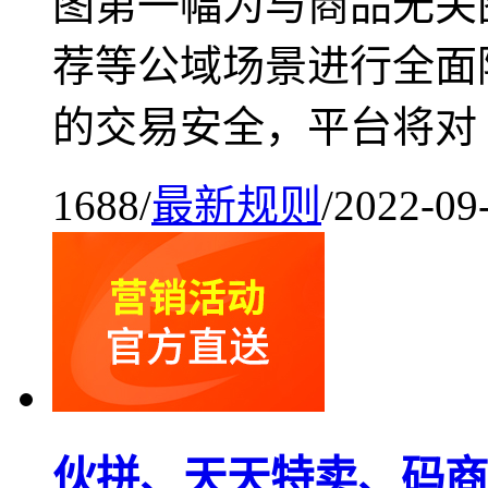
图第一幅为与商品无关
荐等公域场景进行全面
的交易安全，平台将对
1688
/
最新规则
/
2022-09
伙拼、天天特卖、码商