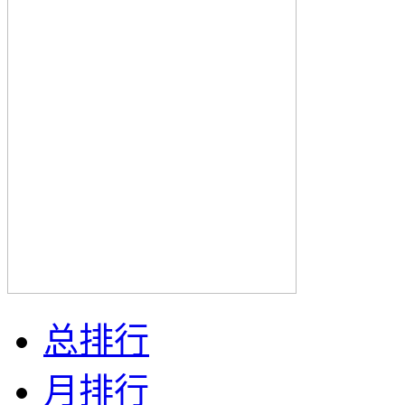
总排行
月排行