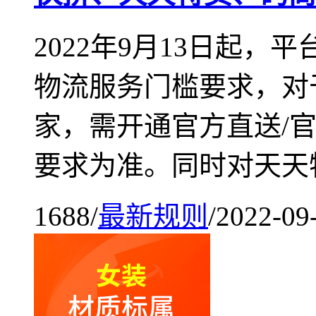
2022年9月13日起
物流服务门槛要求，对
家，需开通官方直送/
要求为准。同时对天天
1688
/
最新规则
/
2022-09