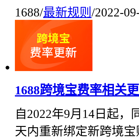
1688
/
最新规则
/
2022-09
1688跨境宝费率相关
自2022年9月14日起，
天内重新绑定新跨境宝