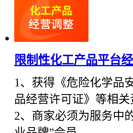
限制性化工产品平台经
1、获得《危险化学品
品经营许可证》等相关
2、商家必须为服务中的
业品牌”会员