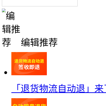
编辑推荐
「退货物流自动退」来