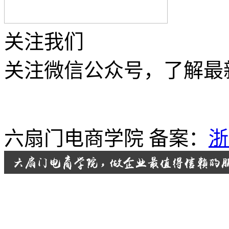
关注我们
关注微信公众号，了解最
六扇门电商学院 备案：
浙