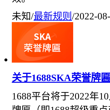
未知
/
最新规则
/
2022-08
关于1688SKA荣誉
1688平台将于2022年
牌匾（即1688超级重