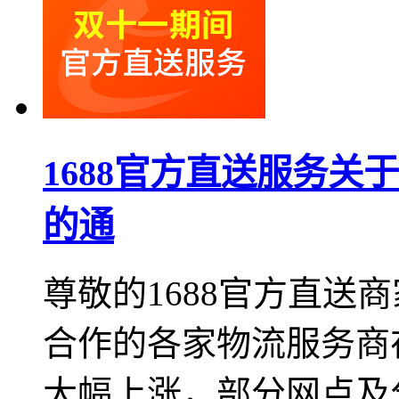
1688官方直送服务
的通
尊敬的1688官方直送商
合作的各家物流服务商
大幅上涨，部分网点及