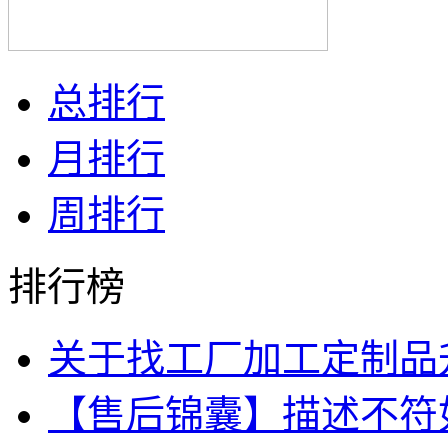
总排行
月排行
周排行
排行榜
关于找工厂加工定制品
【售后锦囊】描述不符