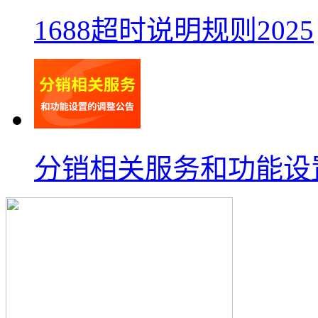
1688超时说明规则2025
分销相关服务和功能设