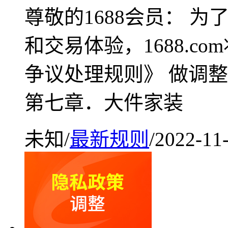
尊敬的1688会员： 
和交易体验，1688.co
争议处理规则》 做调整
第七章．大件家装
未知
/
最新规则
/
2022-11