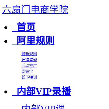
六扇门电商学院
首页
阿里规则
最新规则
旺铺装修
活动推广
网销宝
线下特训
内部VIP录播
内部VIP课