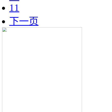
11
下一页