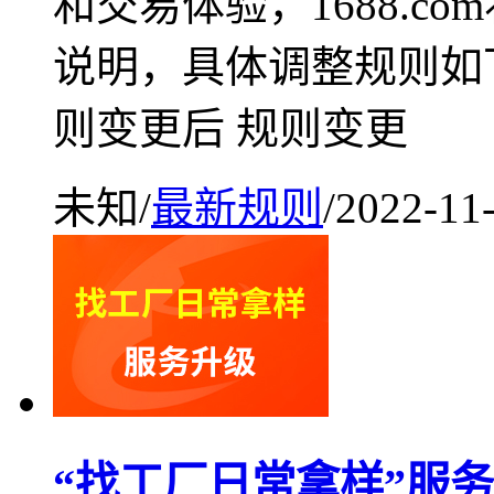
和交易体验，1688.c
说明，具体调整规则如下
则变更后 规则变更
未知
/
最新规则
/
2022-11
“找工厂日常拿样”服