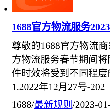
1688官方物流服务20
尊敬的1688官方物流商家
方物流服务春节期间将
件时效将受到不同程度
1.2022年12月27号-202
1688
/
最新规则
/
2023-01