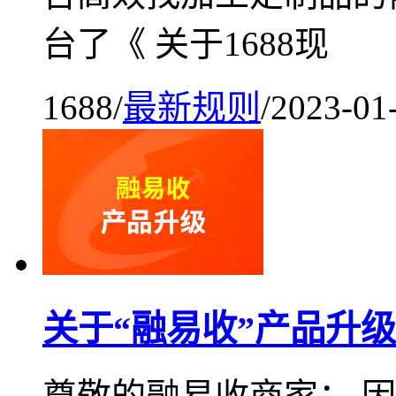
台了《 关于1688现
1688
/
最新规则
/
2023-01
关于“融易收”产品升级
尊敬的融易收商家： 