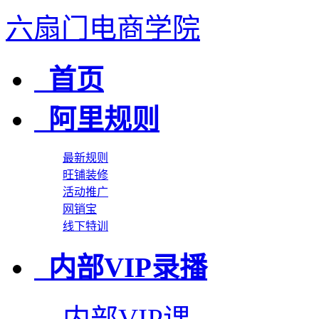
六扇门电商学院
首页
阿里规则
最新规则
旺铺装修
活动推广
网销宝
线下特训
内部VIP录播
内部VIP课