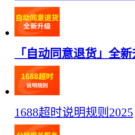
「自动同意退货」全新
1688超时说明规则2025