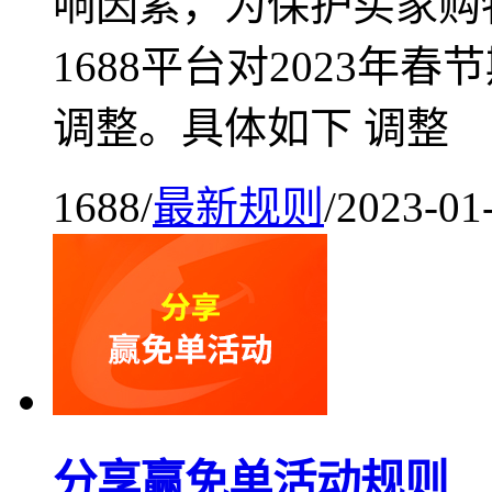
响因素，为保护买家购物
1688平台对2023
调整。具体如下 调整
1688
/
最新规则
/
2023-01
分享赢免单活动规则